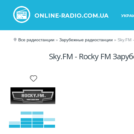
ONLINE-RADIO.COM.UA
УКРА
Все радиостанции
»
Зарубежные радиостанции
» Sky.FM 
Sky.FM - Rocky FM Зару