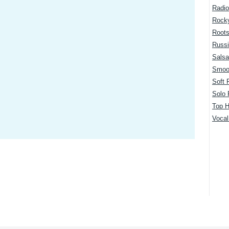
Radio
Rock
Root
Russi
Salsa
Smoo
Soft 
Solo 
Top H
Voca