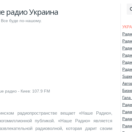
е радио Украина
Все буде по-нашому.
УКР
Ради
Ради
Ради
Ради
Ради
Ради
Super
Авто
Бизн
е радио - Киев: 107.9 FM
Гала
Ради
Ради
инском радиопространстве вещает «Наше Радио»,
Ради
ногомиллионной публикой. «Наше Радио» является
Ради
азвлекательной радиоволной, которая дарит своим