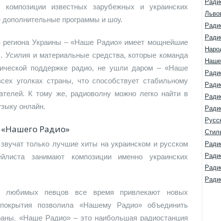
Ради
 композиции известных зарубежных и украинских
Льво
е дополнительные программы и шоу.
Ради
Ради
4 региона Украины – «Наше Радио» имеет мощнейшие
Наро
ы. Усилия и материальные средства, которые команда
Наше
нической поддержке радио, не ушли даром – «Наше
Ради
всех уголках страны, что способствует стабильному
Ради
ателей. К тому же, радиоволну можно легко найти в
Ради
зыку онлайн.
Ради
Русс
 «Нашего Радио»
Стил
звучат только лучшие хиты на украинском и русском
Ради
Ради
йлиста занимают композиции именно украинских
Ради
Ради
и любимых певцов все время привлекают новых
 покрытия позволила «Нашему Радио» объединить
траны. «Наше Радио» – это наибольшая радиостанция