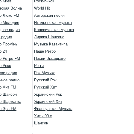
о Киев
Rock-n-Roll
вская Волна
World Hit
о Люкс FM
Авторская песня
о Мелодия
Итальянская музыка
дное радио
Классическая музыка
 радио
Лирика Шансона
о Промінь
Музыка Казантипа
о 24
Наше Ретро
о Ретро FM
Песни Высоцкого
о Рокс
Регги
кое радио
Рок Музыка
ьное радио
Русский Рок
о Хит FM
Русский Хит
о Шансон
Украинский Рок
о Шарманка
Украинский Хит
о Эра FM
Французская Музыка
Хиты 90-х
Шансон