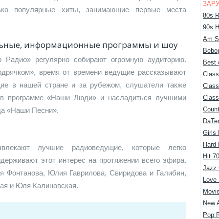
ЗАР
ько популярные хиты, занимающие первые места
80s R
90s H
Am S
льные, информационные программы и шоу
Bebop
 Радио» регулярно собирают огромную аудиторию.
Best 
дрячком», время от времени ведущие рассказывают
Class
ие в нашей стране и за рубежом, слушатели также
Class
 в программе «Наши Люди» и насладиться лучшими
Class
Count
да «Наши Песни».
DaTe
Girls
Hard
влекают лучшие радиоведущие, которые легко
Hit 7
держивают этот интерес на протяжении всего эфира.
Jazz 
 Фонтанова, Юлия Гаврилова, Свиридова и Галибин,
Love
ная и Юля Калиновская.
Movie
New 
Pop 