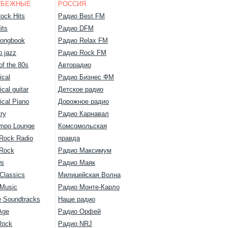
УБЕЖНЫЕ
РОССИЯ
ock Hits
Радио Best FM
its
Радио DFM
ongbook
Радио Relax FM
 jazz
Радио Rock FM
of the 80s
Авторадио
ical
Радио Бизнес ФМ
ical guitar
Детское радио
ical Piano
Дорожное радио
ry
Радио Карнавал
mpo Lounge
Комсомольская
 Rock Radio
правда
 Rock
Радио Максимум
0s
Радио Маяк
Classics
Милицейская Волна
 Music
Радио Монте-Карло
 Soundtracks
Наше радио
Age
Радио Орфей
Rock
Радио NRJ