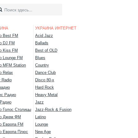
АИНА
УКРАИНА ИНТЕРНЕТ
о Best FM
Acid Jazz
о DJ FM
Ballads
о Kiss FM
Best of OLD
о Lounge FM
Blues
о MFM Station
Country
о Relax
Dance Club
 Radio
Disco 80-х
радио
Hard Rock
ес Радио
Heavy Metal
 Радио
Jazz
о Голос Столицы
Jazz-Rock & Fusion
о Джем ФМ
Latino
о Европа FM
Lounge
о Европа Плюс
New Age