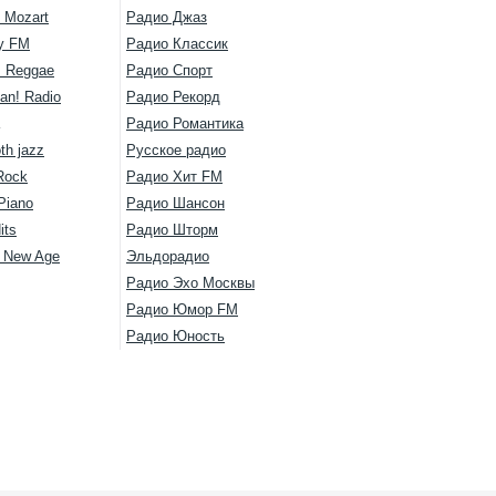
 Mozart
Радио Джаз
y FM
Радио Классик
s Reggae
Радио Спорт
an! Radio
Радио Рекорд
Радио Романтика
th jazz
Русское радио
Rock
Радио Хит FM
Piano
Радио Шансон
its
Радио Шторм
l New Age
Эльдорадио
Радио Эхо Москвы
Радио Юмор FM
Радио Юность