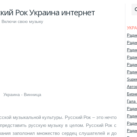
ский Рок Украина интернет
Включи свою музыку
УКР
Ради
Ради
Ради
Ради
Ради
Ради
Super
Авто
Бизн
Украина - Винница
Гала
Ради
Ради
сской музыкальной культуры. Русский Рок – это нечто
Ради
 представить русскую музыку в целом. Русский Рок с
Ради
вания заполонил множество сердец слушателей и до