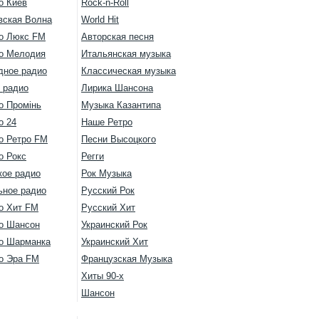
о Киев
Rock-n-Roll
вская Волна
World Hit
о Люкс FM
Авторская песня
о Мелодия
Итальянская музыка
дное радио
Классическая музыка
 радио
Лирика Шансона
о Промінь
Музыка Казантипа
о 24
Наше Ретро
о Ретро FM
Песни Высоцкого
о Рокс
Регги
кое радио
Рок Музыка
ьное радио
Русский Рок
о Хит FM
Русский Хит
о Шансон
Украинский Рок
о Шарманка
Украинский Хит
о Эра FM
Французская Музыка
Хиты 90-х
Шансон