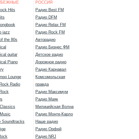
УБЕЖНЫЕ
РОССИЯ
ock Hits
Радио Best FM
its
Радио DFM
ongbook
Радио Relax FM
 jazz
Радио Rock FM
of the 80s
Авторадио
ical
Радио Бизнес ФМ
ical guitar
Детское радио
ical Piano
Дорожное радио
ry
Радио Карнавал
mpo Lounge
Комсомольская
 Rock Radio
правда
 Rock
Радио Максимум
0s
Радио Маяк
Classics
Милицейская Волна
 Music
Радио Монте-Карло
 Soundtracks
Наше радио
Age
Радио Орфей
Rock
Радио NRJ