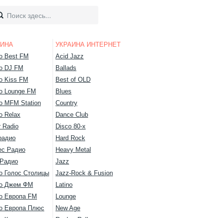
АИНА
УКРАИНА ИНТЕРНЕТ
о Best FM
Acid Jazz
о DJ FM
Ballads
о Kiss FM
Best of OLD
о Lounge FM
Blues
о MFM Station
Country
о Relax
Dance Club
 Radio
Disco 80-х
радио
Hard Rock
ес Радио
Heavy Metal
 Радио
Jazz
о Голос Столицы
Jazz-Rock & Fusion
о Джем ФМ
Latino
о Европа FM
Lounge
о Европа Плюс
New Age