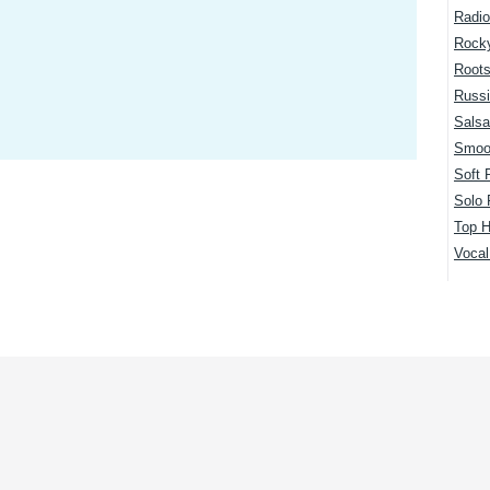
Radio
Rock
Root
Russi
Salsa
Smoo
Soft 
Solo 
Top H
Voca