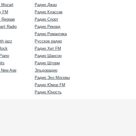
 Mozart
Радио Джаз
y FM
Радио Классик
s Reggae
Радио Спорт
an! Radio
Радио Рекорд
Радио Романтика
th jazz
Русское радио
Rock
Радио Хит FM
Piano
Радио Шансон
its
Радио Шторм
l New Age
Эльдорадио
Радио Эхо Москвы
Радио Юмор FM
Радио Юность