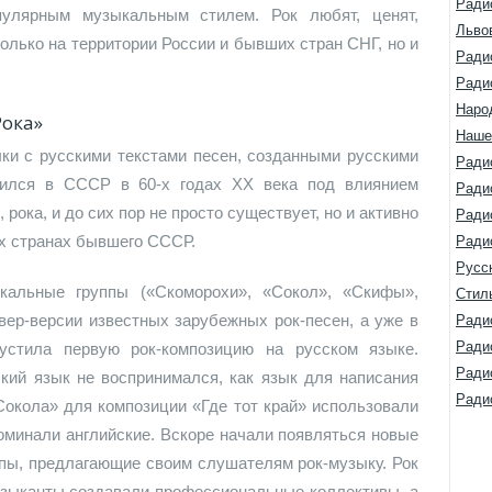
Ради
пулярным музыкальным стилем. Рок любят, ценят,
Льво
олько на территории России и бывших стран СНГ, но и
Ради
Ради
Наро
Рока»
Наше
ыки с русскими текстами песен, созданными русскими
Ради
вился в СССР в 60-х годах ХХ века под влиянием
Ради
 рока, и до сих пор не просто существует, но и активно
Ради
ых странах бывшего СССР.
Ради
Русс
кальные группы («Скоморохи», «Сокол», «Скифы»,
Стил
вер-версии известных зарубежных рок-песен, а уже в
Ради
Ради
устила первую рок-композицию на русском языке.
Ради
ский язык не воспринимался, как язык для написания
Ради
Сокола» для композиции «Где тот край» использовали
оминали английские. Вскоре начали появляться новые
пы, предлагающие своим слушателям рок-музыку. Рок
узыканты создавали профессиональные коллективы, а