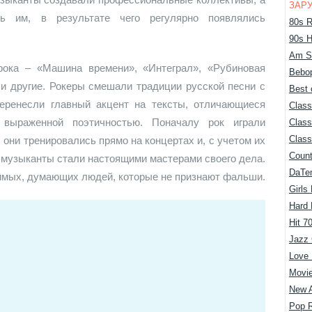
ЗАР
ь им, в результате чего регулярно появлялись
80s R
90s H
Am S
рока – «Машина времени», «Интеграл», «Рубиновая
Bebop
 и другие. Рокеры смешали традиции русской песни с
Best 
еренесли главный акцент на тексты, отличающиеся
Class
выраженной поэтичностью. Поначалу рок играли
Class
Class
они тренировались прямо на концертах и, с учетом их
Count
и музыканты стали настоящими мастерами своего дела.
DaTe
симых, думающих людей, которые не признают фальши.
Girls
Hard
Hit 7
Jazz 
Love
Movie
New 
Pop 