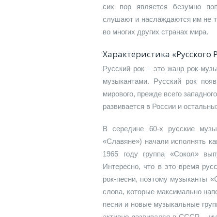
сих пор является безумно по
слушают и наслаждаются им не т
во многих других странах мира.
Характеристика «Русского 
Русский рок – это жанр рок-муз
музыкантами. Русский рок поя
мирового, прежде всего западного,
развивается в России и остальн
В середине 60-х русские музы
«Славяне») начали исполнять ка
1965 году группа «Сокол» вып
Интересно, что в это время рус
рок-песни, поэтому музыканты «
слова, которые максимально нап
песни и новые музыкальные груп
активно развивался в СССР – м