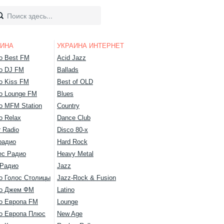
АИНА
УКРАИНА ИНТЕРНЕТ
о Best FM
Acid Jazz
о DJ FM
Ballads
о Kiss FM
Best of OLD
о Lounge FM
Blues
о MFM Station
Country
о Relax
Dance Club
 Radio
Disco 80-х
радио
Hard Rock
ес Радио
Heavy Metal
 Радио
Jazz
о Голос Столицы
Jazz-Rock & Fusion
о Джем ФМ
Latino
о Европа FM
Lounge
о Европа Плюс
New Age