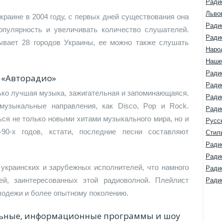
Ради
Льво
краине в 2004 году, с первых дней существования она
Ради
опулярность и увеличивать количество слушателей.
Ради
ывает 28 городов Украины, ее можно также слушать
Наро
Наше
Ради
 «Авторадио»
Ради
ько лучшая музыка, зажигательная и запоминающаяся.
Ради
музыкальные направления, как Disco, Pop и Rock.
Ради
ся не только новыми хитами музыкального мира, но и
Русс
90-х годов, кстати, последние песни составляют
Стил
Ради
Ради
украинских и зарубежных исполнителей, что намного
Ради
ей, заинтересованных этой радиоволной. Плейлист
Ради
лодежи и более опытному поколению.
льные, информационные программы и шоу