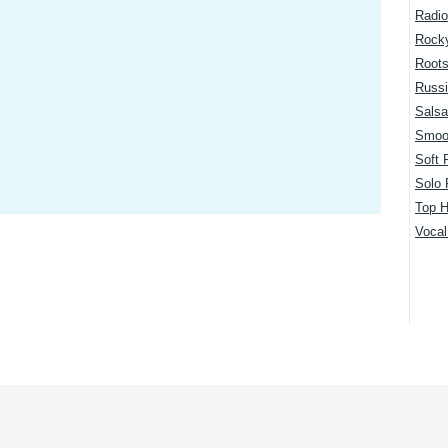
Radio
Rock
Root
Russi
Salsa
Smoo
Soft 
Solo 
Top H
Voca