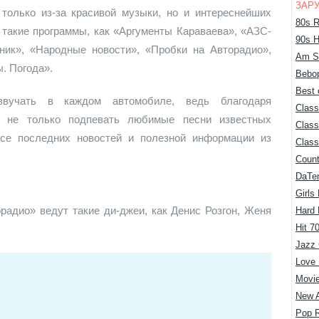
ЗАР
только из-за красивой музыки, но и интереснейших
80s R
 такие программы, как «Аргументы Караваева», «АЗС-
90s H
ник», «Народные новости», «Пробки на Авторадио»,
Am S
ы. Погода».
Bebop
Best 
вучать в каждом автомобиле, ведь благодаря
Class
т не только подпевать любимые песни известных
Class
рсе последних новостей и полезной информации из
Class
Count
DaTe
Girls
адио» ведут такие ди-джеи, как Денис Розгон, Женя
Hard
Hit 7
Jazz 
Love
Movie
New 
Pop 