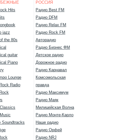
УБЕЖНЫЕ
РОССИЯ
ock Hits
Радио Best FM
its
Радио DFM
ongbook
Радио Relax FM
 jazz
Радио Rock FM
of the 80s
Авторадио
ical
Радио Бизнес ФМ
ical guitar
Детское радио
ical Piano
Дорожное радио
ry
Радио Карнавал
mpo Lounge
Комсомольская
 Rock Radio
правда
 Rock
Радио Максимум
0s
Радио Маяк
Classics
Милицейская Волна
 Music
Радио Монте-Карло
 Soundtracks
Наше радио
Age
Радио Орфей
Rock
Радио NRJ