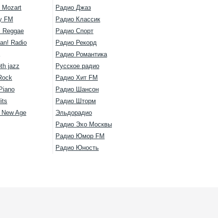
 Mozart
Радио Джаз
y FM
Радио Классик
s Reggae
Радио Спорт
an! Radio
Радио Рекорд
Радио Романтика
th jazz
Русское радио
Rock
Радио Хит FM
Piano
Радио Шансон
its
Радио Шторм
l New Age
Эльдорадио
Радио Эхо Москвы
Радио Юмор FM
Радио Юность