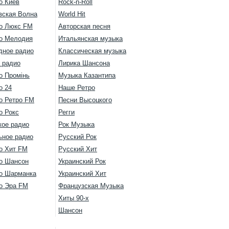
о Киев
Rock-n-Roll
вская Волна
World Hit
о Люкс FM
Авторская песня
о Мелодия
Итальянская музыка
дное радио
Классическая музыка
 радио
Лирика Шансона
о Промінь
Музыка Казантипа
о 24
Наше Ретро
о Ретро FM
Песни Высоцкого
о Рокс
Регги
кое радио
Рок Музыка
ьное радио
Русский Рок
о Хит FM
Русский Хит
о Шансон
Украинский Рок
о Шарманка
Украинский Хит
о Эра FM
Французская Музыка
Хиты 90-х
Шансон