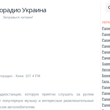
орадио Украина
Заправься хитами!
УКР
Ради
Ради
Ради
Ради
Ради
Ради
Super
Авто
Бизн
торадио - Киев: 107.4 FM
Гала
Ради
Ради
диостанция, которую приятно слушать за рулем
Ради
т популярную музыку и интересные развлекательные
Ради
всем автолюбителям.