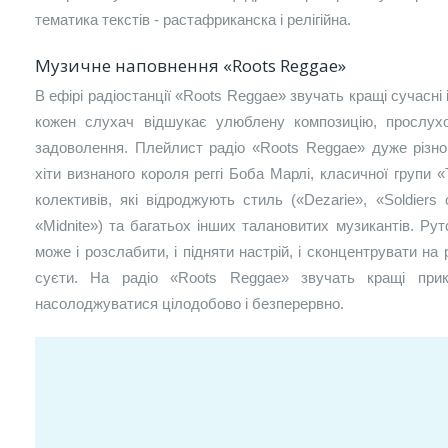
тематика текстів - растафриканска і релігійна.
Музичне наповнення «Roots Reggae»
В ефірі радіостанції «Roots Reggae» звучать кращі сучасні і 
кожен слухач відшукає улюблену композицію, прослух
задоволення. Плейлист радіо «Roots Reggae» дуже різно
хіти визнаного короля реггі Боба Марлі, класичної групи 
колективів, які відроджують стиль («Dezarie», «Soldiers 
«Midnite») та багатьох інших талановитих музикантів. Рутс
може і розслабити, і підняти настрій, і сконцентрувати на р
суєти. На радіо «Roots Reggae» звучать кращі при
насолоджуватися цілодобово і безперервно.