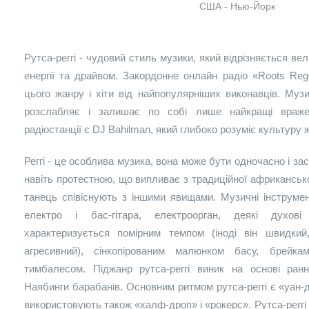
США - Нью-Йорк
Рутса-реггі - чудовий стиль музики, який відрізняється ве
енергії та драйвом. Закордонне онлайн радіо «Roots Re
цього жанру і хіти від найпопулярніших виконавців. Муз
розслабляє і залишає по собі лише найкращі враже
радіостанції є DJ Bahilman, який глибоко розуміє культуру 
Реггі - це особлива музика, вона може бути одночасно і за
навіть протестною, що випливає з традиційної африкансько
танець співіснують з іншими явищами. Музичні інструменти
електро і бас-гітара, електроорган, деякі духові
характеризується помірним темпом (іноді він швидкий
агресивний), сінкопірованим малюнком басу, брейк
тимбалесом. Піджанр рутса-реггі виник на основі ранн
Наябинги барабанів. Основним ритмом рутса-реггі є «уан-д
використовують також «халф-дроп» і «рокерс». Рутса-реггі в