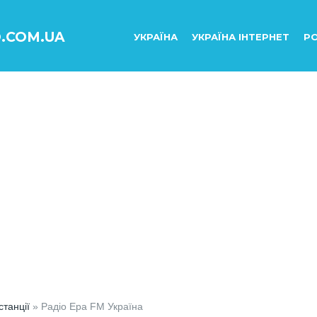
O.COM.UA
УКРАЇНА
УКРАЇНА ІНТЕРНЕТ
РО
станції
» Радіо Ера FM Україна