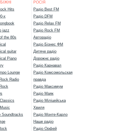
БІЖНІ
РОСІЯ
ock Hits
Радіо Best FM
90-х
Радіо DFM
ongbook
Радіо Relax FM
 jazz
Радіо Rock FM
of the 80s
Авторадіо
ical
Радіо Бізнес ФМ
ical guitar
Дитяче радіо
ical Piano
Дорожнє радіо
ry
Радіо Карнавал
mpo Lounge
Радіо Комсомольская
 Rock Radio
правда
 Rock
Радіо Максимум
0s
Радіо Маяк
Classics
Радіо Міліцейська
 Music
Хвиля
 Soundtracks
Радіо Монте-Карло
Age
Наше радіо
Rock
Радіо Орфей