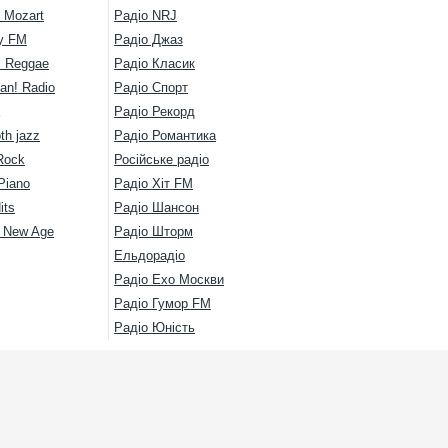
 Mozart
Радіо NRJ
y FM
Радіо Джаз
s Reggae
Радіо Класик
an! Radio
Радіо Спорт
Радіо Рекорд
th jazz
Радіо Романтика
Rock
Російське радіо
Piano
Радіо Хіт FM
its
Радіо Шансон
l New Age
Радіо Шторм
Ельдорадіо
Радіо Ехо Москви
Радіо Гумор FM
Радіо Юність