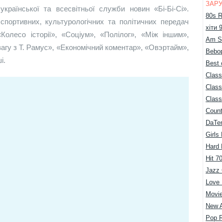
ЗАРУ
української та всесвітньої служби новин «Бі-Бі-Сі».
80s R
спортивних, культурологічних та політичних передач
хіти 
Колесо історії», «Соціум», «Полілог», «Між іншим»,
Am S
агу з Т. Рамус», «Економічний коментар», «Овэртайм»,
Bebop
і.
Best 
Class
Class
Class
Count
DaTe
Girls
Hard
Hit 7
Jazz 
Love
Movie
New 
Pop 