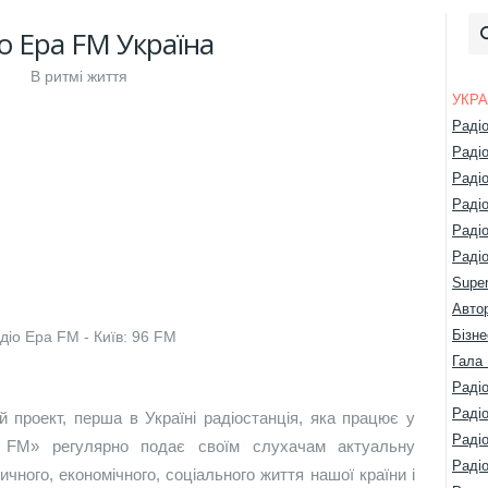
о Ера FM Україна
В ритмі життя
УКРА
Раді
Раді
Раді
Раді
Раді
Радіо
Super
Авто
Бізне
діо Ера FM - Київ: 96 FM
Гала 
Радіо
Раді
 проект, перша в Україні радіостанція, яка працює у
Раді
а FM» регулярно подає своїм слухачам актуальну
Раді
ичного, економічного, соціального життя нашої країни і