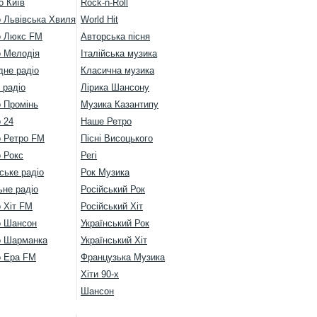
о Київ
Rock-n-Roll
о Львівська Хвиля
World Hit
о Люкс FM
Авторська пісня
о Мелодія
Італійська музика
дне радіо
Класична музика
 радіо
Лірика Шансону
о Промінь
Музика Казантипу
 24
Наше Ретро
о Ретро FM
Пісні Висоцького
 Рокс
Регі
ське радіо
Рок Музика
ьне радіо
Російський Рок
 Хіт FM
Російський Хіт
о Шансон
Український Рок
о Шарманка
Український Хіт
о Ера FM
Французька Музика
Хіти 90-х
Шансон