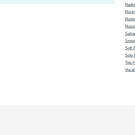
Radio
Rock
Root
Russi
Salsa
Smoo
Soft 
Solo 
Top H
Voca