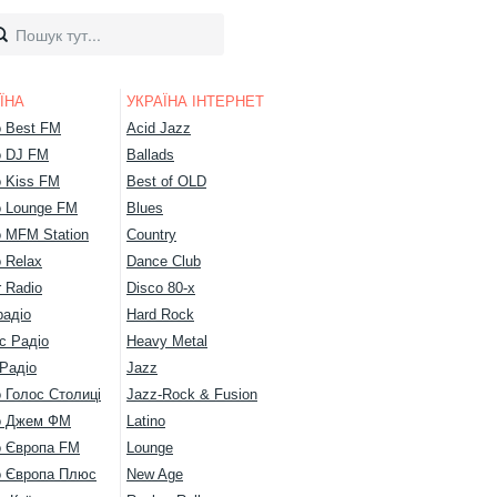
ЇНА
УКРАЇНА ІНТЕРНЕТ
о Best FM
Acid Jazz
о DJ FM
Ballads
о Kiss FM
Best of OLD
о Lounge FM
Blues
о MFM Station
Country
 Relax
Dance Club
 Radio
Disco 80-х
радіо
Hard Rock
с Радіо
Heavy Metal
Радіо
Jazz
 Голос Столиці
Jazz-Rock & Fusion
о Джем ФМ
Latino
о Європа FM
Lounge
о Європа Плюс
New Age