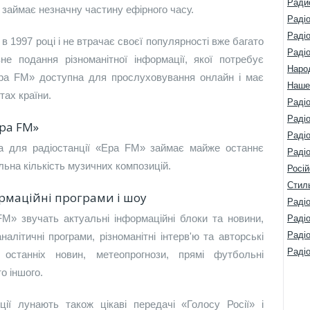
Ради
у, займає незначну частину ефірного часу.
Раді
Раді
 1997 році і не втрачає своєї популярності вже багато
Раді
не подання різноманітної інформації, якої потребує
Наро
«Ера FM» доступна для прослуховування онлайн і має
Наше
тах країни.
Раді
Радіо
ра FM»
Раді
а для радіостанції «Ера FM» займає майже останнє
Радіо
альна кількість музичних композицій.
Росій
Стил
ормаційні програми і шоу
Радіо
FM» звучать актуальні інформаційні блоки та новини,
Раді
Раді
налітичні програми, різноманітні інтерв'ю та авторські
Раді
 останніх новин, метеопрогнози, прямі футбольні
то іншого.
ції лунають також цікаві передачі «Голосу Росії» і