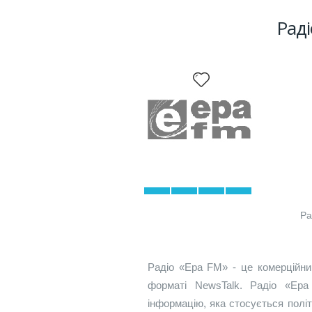
Раді
Ра
Радіо «Ера FM» - це комерційний
форматі NewsTalk. Радіо «Ер
інформацію, яка стосується політ