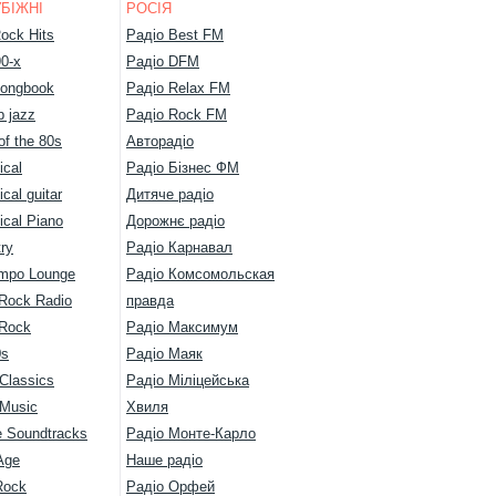
БІЖНІ
РОСІЯ
ock Hits
Радіо Best FM
90-х
Радіо DFM
ongbook
Радіо Relax FM
 jazz
Радіо Rock FM
of the 80s
Авторадіо
ical
Радіо Бізнес ФМ
ical guitar
Дитяче радіо
ical Piano
Дорожнє радіо
ry
Радіо Карнавал
mpo Lounge
Радіо Комсомольская
 Rock Radio
правда
 Rock
Радіо Максимум
0s
Радіо Маяк
Classics
Радіо Міліцейська
 Music
Хвиля
 Soundtracks
Радіо Монте-Карло
Age
Наше радіо
Rock
Радіо Орфей