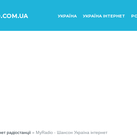
O.COM.UA
УКРАЇНА
УКРАЇНА ІНТЕРНЕТ
РО
нет радіостанції
» MyRadio - Шансон Україна інтернет