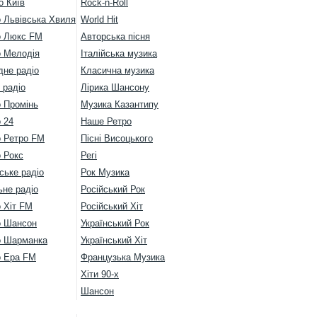
о Київ
Rock-n-Roll
о Львівська Хвиля
World Hit
о Люкс FM
Авторська пісня
о Мелодія
Італійська музика
дне радіо
Класична музика
 радіо
Лірика Шансону
о Промінь
Музика Казантипу
 24
Наше Ретро
о Ретро FM
Пісні Висоцького
 Рокс
Регі
ське радіо
Рок Музика
ьне радіо
Російський Рок
 Хіт FM
Російський Хіт
о Шансон
Український Рок
о Шарманка
Український Хіт
о Ера FM
Французька Музика
Хіти 90-х
Шансон