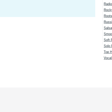
Radio
Rock
Root
Russi
Salsa
Smoo
Soft 
Solo 
Top H
Voca