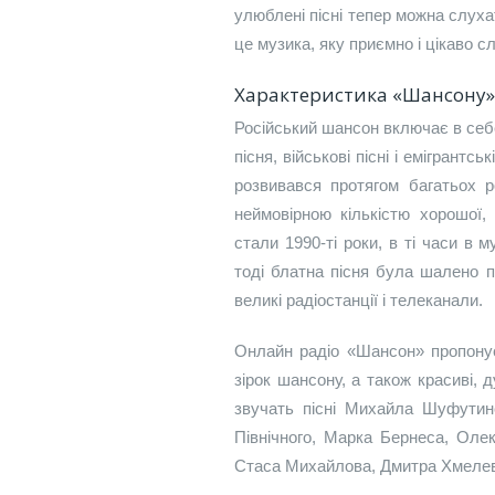
улюблені пісні тепер можна слуха
це музика, яку приємно і цікаво сл
Характеристика «Шансону»
Російський шансон включає в себе 
пісня, військові пісні і емігрантсь
розвивався протягом багатьох р
неймовірною кількістю хорошої,
стали 1990-ті роки, в ті часи в м
тоді блатна пісня була шалено 
великі радіостанції і телеканали.
Онлайн радіо «Шансон» пропонує
зірок шансону, а також красиві, д
звучать пісні Михайла Шуфутин
Північного, Марка Бернеса, Оле
Стаса Михайлова, Дмитра Хмелева,