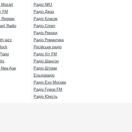
 Mozart
Радіо NRJ
y FM
Радіо Джаз
s Reggae
Радіо Класик
an! Radio
Радіо Спорт
Радіо Рекорд
th jazz
Радіо Романтика
Rock
Російське радіо
Piano
Радіо Хіт FM
its
Радіо Шансон
l New Age
Радіо Шторм
Ельдорадіо
Радіо Ехо Москви
Радіо Гумор FM
Радіо Юність