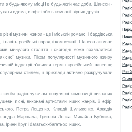
Ради
ти в будь-якому місці і в будь-який час доби. Шансон -
Раді
ухати вдома, в офісі або в компанії вірних друзів.
Раді
Раді
Наро
різні музичні жанри - це і міський романс, і бардівська
Наше
кі, і навіть російські народні композиції. Шансон активно
Раді
оків минулого століття і сьогодні може похвалитися
Радіо
 якісної музики. Піком популярності музичного жанру
Раді
узичній індустрії з'явився термін «російський шансон»;
Радіо
Росій
популярним стилем, її приклади активно розкручували
Стил
Радіо
Раді
 своїм радіослухачам популярні композиції визнаних
Раді
ушевні пісні, виконані артистами інших жанрів. В ефірі
Раді
ського, Петра Лещенко, Клавдії Шульженко, Аркадія
ксандра Маршала, Григорія Лепса, Михайла Бублика,
 Ірини Круг і багатьох-багатьох інших.