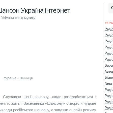
Шансон Україна інтернет
Увімкни свою музику
УКРА
Раді
Раді
Раді
Раді
Раді
Радіо
Super
Авто
Бізне
Україна - Вінниця
Гала 
Радіо
Раді
 Слухаючи пісні шансону, люди розслабляються і
Раді
речі їх життя. Засновники «Шансону» створили чудове
Раді
риклади російського шансону, а завдяки онлайн режиму