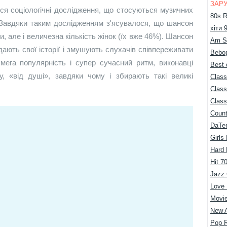
ЗАРУ
ся соціологічні дослідження, що стосуються музичних
80s R
. Завдяки таким дослідженням з'ясувалося, що шансон
хіти 
и, але і величезна кількість жінок (їх вже 46%). Шансон
Am S
відають свої історії і змушують слухачів співпереживати
Bebop
 мега популярність і супер сучасний ритм, виконавці
Best 
, «від душі», завдяки чому і збирають такі великі
Class
Class
Class
Count
DaTe
Girls
Hard
Hit 7
Jazz 
Love
Movie
New 
Pop 