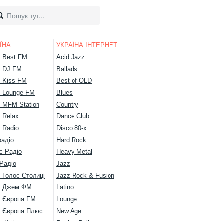
ЇНА
УКРАЇНА ІНТЕРНЕТ
о Best FM
Acid Jazz
о DJ FM
Ballads
о Kiss FM
Best of OLD
о Lounge FM
Blues
о MFM Station
Country
 Relax
Dance Club
 Radio
Disco 80-х
радіо
Hard Rock
с Радіо
Heavy Metal
Радіо
Jazz
 Голос Столиці
Jazz-Rock & Fusion
о Джем ФМ
Latino
о Європа FM
Lounge
о Європа Плюс
New Age