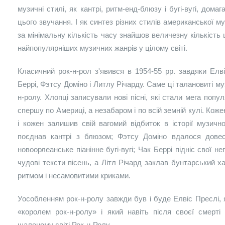
музичні стилі, як кантрі, ритм-енд-блюзу і бугі-вугі, дома
цього звучання. І як синтез різних стилів американської му
за мінімальну кількість часу знайшов величезну кількість
найпопулярніших музичних жанрів у цілому світі.
Класичний рок-н-рол з'явився в 1954-55 рр. завдяки Елві
Беррі, Фэтсу Доміно і Литлу Річарду. Саме ці талановиті му
н-ролу. Хлопці записували нові пісні, які стали мега поп
спершу по Америці, а незабаром і по всій земній кулі. Коже
і кожен залишив свій вагомий відбиток в історії музичн
поєднав кантрі з блюзом; Фэтсу Доміно вдалося довес
новоорлеанське піанінне бугі-вугі; Чак Беррі підніс свої н
чудові тексти пісень, а Літл Річард заклав бунтарський х
ритмом і несамовитими криками.
Уособленням рок-н-ролу завжди був і буде Елвіс Преслі, 
«королем рок-н-ролу» і який навіть після своєї смерт
шаленому світі Рок-н-Ролу.