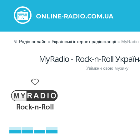
ONLINE-RADIO.COM.UA
Радіо онлайн
»
Українські інтернет радіостанції
» MyRadio -
MyRadio - Rock-n-Roll Україн
Увімкни свою музику