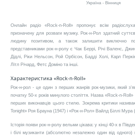
Україна - Вінниця
Онлайн радіо «Rock-n-Roll» пропонує всім радіослух
призначену для розваги музику. Рок-н-Рол здатний суттєв
людину позитивом, а також залишити виключно поз
представниками рок-н-ролу є Чак Беррі, Річі Валенс, Джи
Дідлі, Ріки Нельсон, Рой Орбісон, Бадді Холі, Карл Перкі
Літл Річард, Фетс Доміно та інші.
Характеристика «Rock-n-Roll»
Рок-н-рол - це один з перших жанрів рок-музики, який з'
початку 50-х років минулого століття. Назва «Rock-n-Roll»
перших виконавців цього стилю. Зокрема критики називаю
Tonight» Роя Брауна (1947) і «Рок-н-Рол» Вайлд Біллі Мура (
Історія появи рок-н-ролу вельми цікава: у кінці 40-х в Півд
і білі музиканти (абсолютно незалежно один від одного)