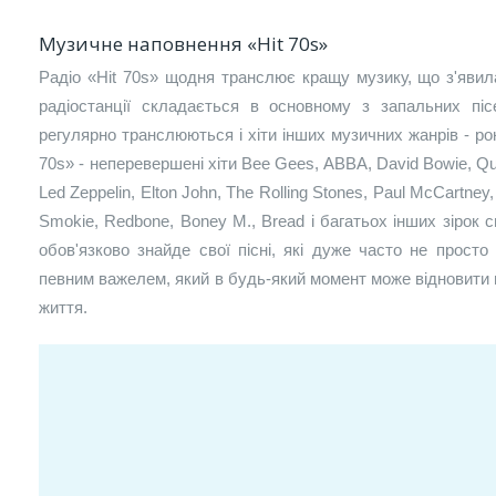
Музичне наповнення «Hit 70s»
Радіо «Hit 70s» щодня транслює кращу музику, що з'явил
радіостанції складається в основному з запальних піс
регулярно транслюються і хіти інших музичних жанрів - рок, 
70s» - неперевершені хіти Bee Gees, ABBA, David Bowie, Qu
Led Zeppelin, Elton John, The Rolling Stones, Paul McCartne
Smokie, Redbone, Boney M., Bread і багатьох інших зірок 
обов'язково знайде свої пісні, які дуже часто не прост
певним важелем, який в будь-який момент може відновити в
життя.