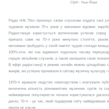
США - Нью-Йорк
Радіо «Hit 70s» пропонує своїм слухачам згадати свої у
чудовою музикою 70-х років у виконанні відомих зарубіж
Радіостанція користується величезним успіхом серед
припала саме на 70-ті роки минулого століття, разо
меломани пробудять у своїй пам'яті чудові спогади юнацьк
100%-хіти, які «на відмінно» подолали часову перешко
серцях мільйонів слухачів, а також залишили свою позначку
В ефірі радіостанції в режимі онлайн можна цілодобово с
жанрів, які успішно проникали в світову музичну культуру і
1970-ті вражали людство новаторством і епатували публі
величезна кількість різноманітних музичних гуртів та с
неймовірною популярністю почали користуватися дискотек
диско. 70-ті - це час, який подарував світу найвідоміших 
ніколи не згасне.