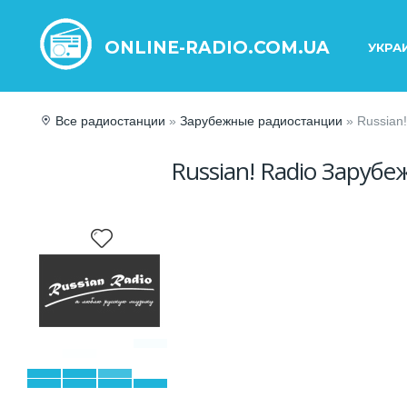
ONLINE-RADIO.COM.UA
УКРА
Все радиостанции
»
Зарубежные радиостанции
» Russian
Russian! Radio Заруб