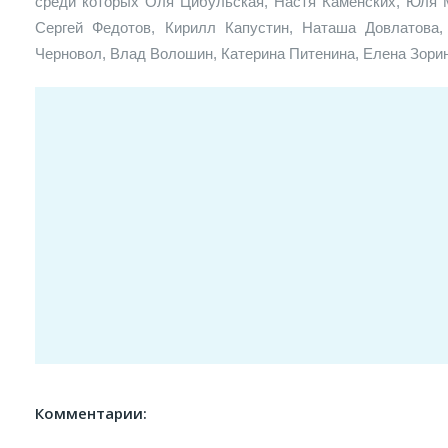
среди которых Оля Цибульская, Настя Каменских, Юля 
Сергей Федотов, Кирилл Капустин, Наташа Довлатова,
Черновол, Влад Волошин, Катерина Питенина, Елена Зорин
Комментарии: