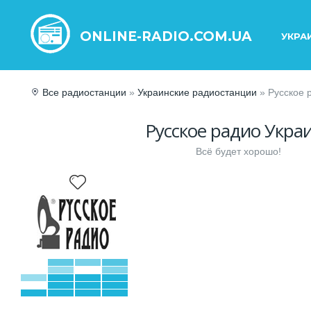
ONLINE-RADIO.COM.UA
УКРА
Все радиостанции
»
Украинские радиостанции
» Русское 
Русское радио Укра
Всё будет хорошо!