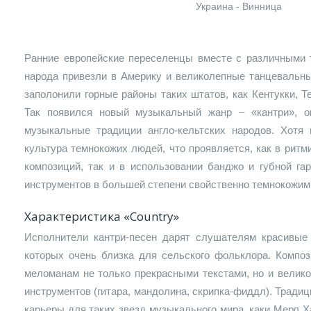
Украина - Винница
Ранние европейские переселенцы вместе с различными 
народа привезли в Америку и великолепные танцевальны
заполонили горные районы таких штатов, как Кентукки, Т
Так появился новый музыкальный жанр – «кантри», 
музыкальные традиции англо-кельтских народов. Хотя
культура темнокожих людей, что проявляется, как в рит
композиций, так и в использовании банджо и губной га
инструментов в большей степени свойственно темнокожим
Характеристика «Country»
Исполнители кантри-песен дарят слушателям красивые
которых очень близка для сельского фольклора. Композ
меломанам не только прекрасными текстами, но и велик
инструментов (гитара, мандолина, скрипка-фиддл). Тради
карьеры для таких звезд музыкального мира, каки Мерл Х