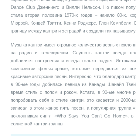
Dance Club Дженнингс и Вилли Нельсон. Но пиком попу
стала вторая половина 1970-х годов – начало 80-х, ко
Мюррей, Конвей Твитти, Кенни Роджерс, Глен Кемпбелл,
границу между кантри и эстрадой и создали так называему
Музыка кантри имеет огромное количество верных поклонн
на радио и телевидении. Слушать кантри всегда при
добавляет настроения и всегда только радует. Истокам
композиции фольклорные, которые передаются из по
красивые авторские песни. Интересно, что благодаря кан
в 90-ые годы добилась певица из Канады Шанайя Твей
время стиль с попом и роком. Кстати, в 90-ые многие 
попробовать себя в стиле кантри, это касается и 2000-ы
записал в этом жанре пять песен, а популярная группа 
поклонникам сингл «Who Says You Can’t Go Home», в 
солисткой кантри-группы.