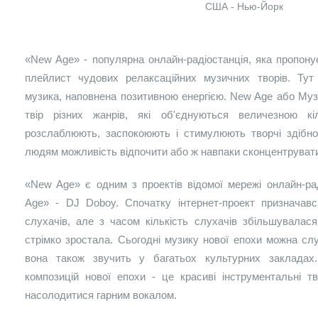
США - Нью-Йорк
«New Age» - популярна онлайн-радіостанція, яка пропону
плейлист чудових релаксаційних музичних творів. Тут
музика, наповнена позитивною енергією. New Age або Муз
твір різних жанрів, які об'єднуються величезною кі
розслаблюють, заспокоюють і стимулюють творчі здібно
людям можливість відпочити або ж навпаки сконцентрувати
«New Age» є одним з проектів відомої мережі онлайн-р
Age» - DJ Doboy. Спочатку інтернет-проект призначавс
слухачів, але з часом кількість слухачів збільшувалася,
стрімко зростала. Сьогодні музику нової епохи можна слу
вона також звучить у багатьох культурних закладах
композицій нової епохи - це красиві інструментальні т
насолодитися гарним вокалом.