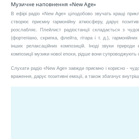
Музичне наповнення «New Age»
В ефірі радіо «New Age» цілодобово звучать кращі прикл
створює приємну гармонійну атмосферу, дарує позитивні
розслабляє. Плейлист радіостанції складається з чудо
(фортепіано, скрипка, флейта, гітара і т. д.), гармонійни
інших релаксаційних композицій. Іноді звуки природи 
композиції музики нової епохи, рідше вони супроводжують 
Слухати радіо «New Age» завжди приємно і корисно - чуд
враження, дарує позитивні емоції, а також збагачує внутріш