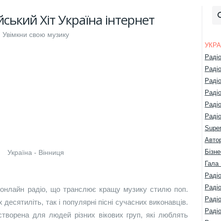
йський Хіт Україна інтернет
Увімкни свою музику
УКРА
Раді
Раді
Раді
Раді
Раді
Радіо
Super
Авто
Бізне
Україна - Вінниця
Гала 
Радіо
Раді
е онлайн радіо, що транслює кращу музику стилю поп.
Раді
 десятиліть, так і популярні пісні сучасних виконавців.
Раді
 створена для людей різних вікових груп, які люблять