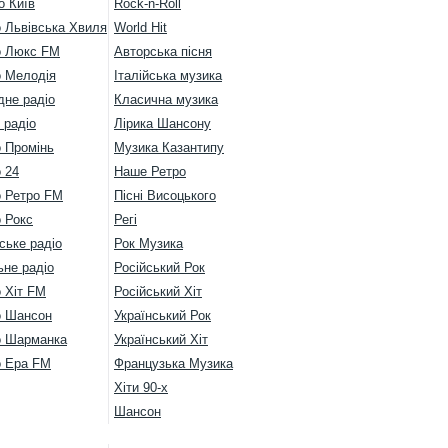
о Київ
Rock-n-Roll
о Львівська Хвиля
World Hit
о Люкс FM
Авторська пісня
о Мелодія
Італійська музика
дне радіо
Класична музика
 радіо
Лірика Шансону
о Промінь
Музика Казантипу
 24
Наше Ретро
о Ретро FM
Пісні Висоцького
 Рокс
Регі
ське радіо
Рок Музика
ьне радіо
Російський Рок
 Хіт FM
Російський Хіт
о Шансон
Український Рок
о Шарманка
Український Хіт
о Ера FM
Французька Музика
Хіти 90-х
Шансон