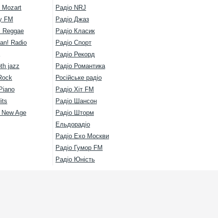
 Mozart
Радіо NRJ
y FM
Радіо Джаз
s Reggae
Радіо Класик
an! Radio
Радіо Спорт
Радіо Рекорд
th jazz
Радіо Романтика
Rock
Російське радіо
Piano
Радіо Хіт FM
its
Радіо Шансон
l New Age
Радіо Шторм
Ельдорадіо
Радіо Ехо Москви
Радіо Гумор FM
Радіо Юність