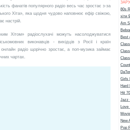
ЗАРУ
лькість фанатів популярного радіо весь час зростає з-за
80s R
ського Хіта», яка щодня чудово наповнює ефір свіжою,
хіти 
ає настрій.
Am S
Bebop
ким Хітом» радіослухачі можуть насолоджуватися
Best 
йськомовних виконавців - вихідців з Росії і країн
Class
онлайн радіо щорічно зростає, а поп-музика займає
Class
чних чартах.
Class
Count
DaTe
Girls
Hard
Hit 7
Jazz 
Love
Movie
New 
Pop 