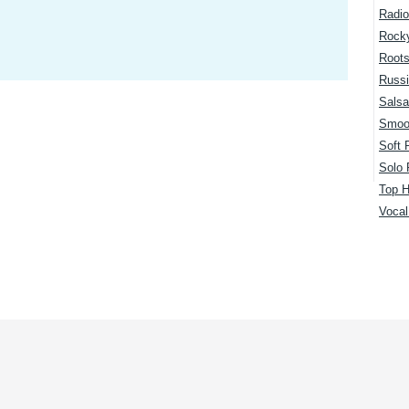
Radio
Rock
Root
Russi
Salsa
Smoo
Soft 
Solo 
Top H
Voca