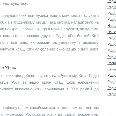
Ради
асолоджуватися.
Раді
Раді
 шанувальники поп-музики мають можливість слухати
Раді
доби і в будь-якому місці. Така музика налаштовує на
Наро
ьки найкращі враження, що її можна слухати, як одному,
Наше
 компанією хороших друзів. Радіо «Російський Хіт»
Раді
стю і все завдяки завжди актуальному і цікавому
Радіо
уються кращі хіти улюблених виконавців різних років
Раді
Радіо
Росій
о Хіта»
Стил
 новинки цілодобово звучать на «Руському Хіті». Радіо
Радіо
Раді
авців Росії та інших країн СНД. Ефір наповнений
Раді
ейлисті виключно хіти, починаючи з 90-х років і до
Раді
м радіослухачам ознайомитися з головним елементом
поп-музикою. Російський Хіт - це світлі, романтичні,