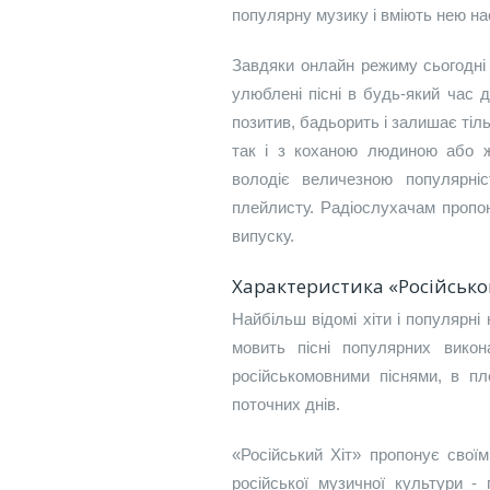
популярну музику і вміють нею н
Завдяки онлайн режиму сьогодні
улюблені пісні в будь-який час 
позитив, бадьорить і залишає тіл
так і з коханою людиною або ж
володіє величезною популярні
плейлисту. Радіослухачам пропон
випуску.
Характеристика «Російськог
Найбільш відомі хіти і популярні
мовить пісні популярних викон
російськомовними піснями, в пл
поточних днів.
«Російський Хіт» пропонує свої
російської музичної культури - 