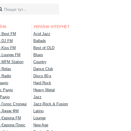
ЇНА
УКРАЇНА ІНТЕРНЕТ
о Best FM
Acid Jazz
о DJ FM
Ballads
о Kiss FM
Best of OLD
о Lounge FM
Blues
о MFM Station
Country
 Relax
Dance Club
 Radio
Disco 80-х
радіо
Hard Rock
с Радіо
Heavy Metal
Радіо
Jazz
 Голос Столиці
Jazz-Rock & Fusion
о Джем ФМ
Latino
о Європа FM
Lounge
о Європа Плюс
New Age