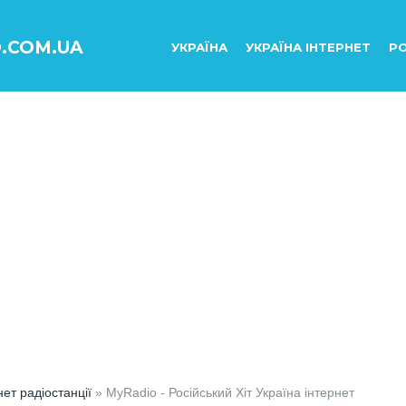
O.COM.UA
УКРАЇНА
УКРАЇНА ІНТЕРНЕТ
РО
нет радіостанції
» MyRadio - Російський Хіт Україна інтернет