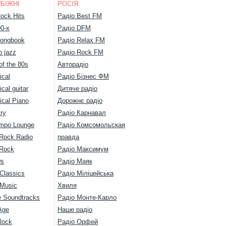
БІЖНІ
РОСІЯ
ock Hits
Радіо Best FM
90-х
Радіо DFM
ongbook
Радіо Relax FM
 jazz
Радіо Rock FM
of the 80s
Авторадіо
ical
Радіо Бізнес ФМ
ical guitar
Дитяче радіо
ical Piano
Дорожнє радіо
ry
Радіо Карнавал
mpo Lounge
Радіо Комсомольская
 Rock Radio
правда
 Rock
Радіо Максимум
0s
Радіо Маяк
Classics
Радіо Міліцейська
 Music
Хвиля
 Soundtracks
Радіо Монте-Карло
Age
Наше радіо
Rock
Радіо Орфей